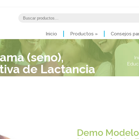
Inicio
Productos
»
Consejos par
ma (seno),
In
Educa
iva de Lactancia
sionales de
ocente
Demo Modelo 