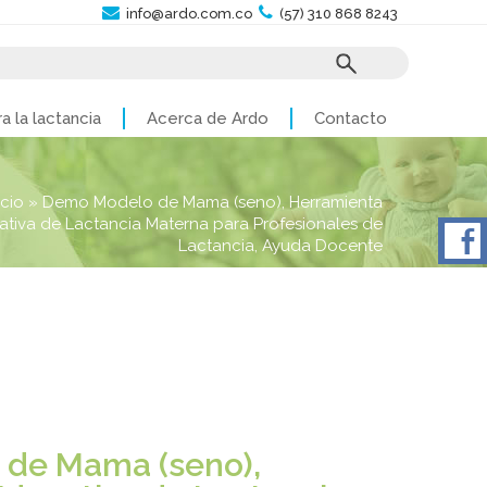
info@ardo.com.co
(57) 310 868 8243
a la lactancia
Acerca de Ardo
Contacto
icio
»
Demo Modelo de Mama (seno), Herramienta
tiva de Lactancia Materna para Profesionales de
Lactancia, Ayuda Docente
de Mama (seno),