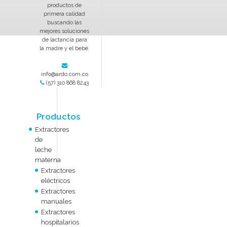
productos de
primera calidad
buscando las
mejores soluciones
de lactancia para
la madre y el bebé.
info@ardo.com.co
(57) 310 868 8243
Productos
Extractores
de
leche
materna
Extractores
eléctricos
Extractores
manuales
Extractores
hospitalarios