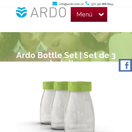
info@ardo.com.co
(57) 310 868 8243
Menú
Ardo Bottle Set | Set de 3
botellas