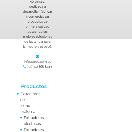
50 países;
dedicada a
desarrollar, fabricar
y comercializar
productos de
primera calidad
buscando las
mejores soluciones
de lactancia para
la madre y el bebé.
info@ardo.com.co
(57) 310 868 8243
Productos
Extractores
de
leche
materna
Extractores
eléctricos
Extractores