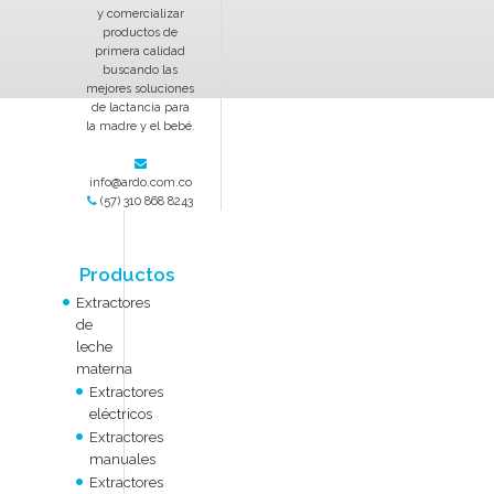
y comercializar
productos de
primera calidad
buscando las
mejores soluciones
de lactancia para
la madre y el bebé.
info@ardo.com.co
(57) 310 868 8243
Productos
Extractores
de
leche
materna
Extractores
eléctricos
Extractores
manuales
Extractores